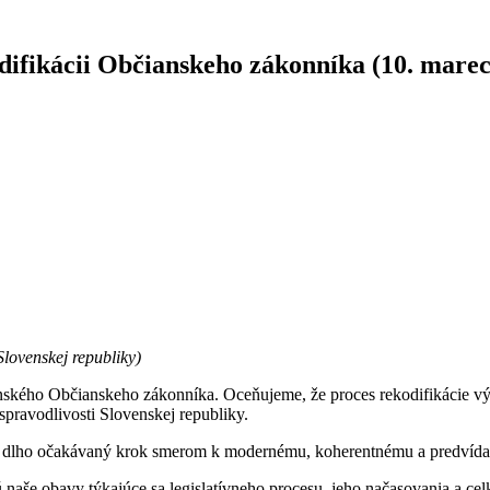
odifikácii Občianskeho zákonníka (10. mare
lovenskej republiky)
ovenského Občianskeho zákonníka. Oceňujeme, že proces rekodifikácie vý
spravodlivosti Slovenskej republiky.
uje dlho očakávaný krok smerom k modernému, koherentnému a predví
 naše obavy týkajúce sa legislatívneho procesu, jeho načasovania a c