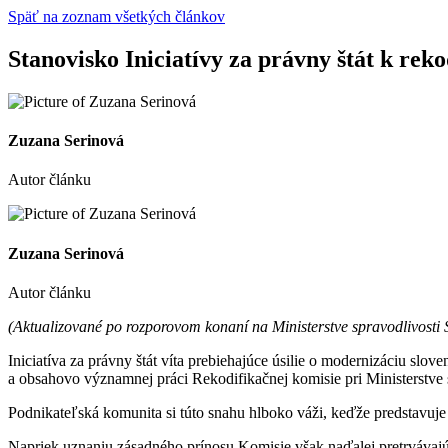
Späť na zoznam všetkých článkov
Stanovisko Iniciatívy za právny štát k rek
Zuzana Serinová
Autor článku
Zuzana Serinová
Autor článku
(Aktualizované po rozporovom konaní na Ministerstve spravodlivosti S
Iniciatíva za právny štát víta prebiehajúce úsilie o modernizáciu sl
a obsahovo významnej práci Rekodifikačnej komisie pri Ministerstve 
Podnikateľská komunita si túto snahu hlboko váži, keďže predstav
Napriek uznaniu zásadného prínosu Komisie však naďalej pretrvávajú