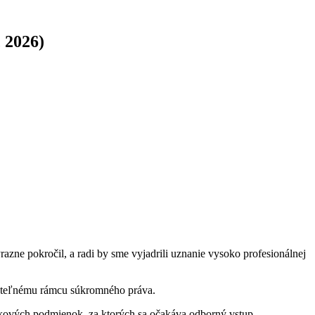
c 2026)
razne pokročil, a radi by sme vyjadrili uznanie vysoko profesionálnej
dateľnému rámcu súkromného práva.
elkových podmienok, za ktorých sa očakáva odborný vstup.