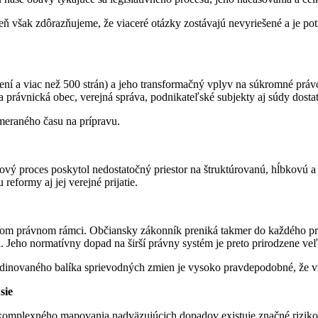
ň však zdôrazňujeme, že viaceré otázky zostávajú nevyriešené a je potre
í a viac než 500 strán) a jeho transformačný vplyv na súkromné právo 
právnická obec, verejná správa, podnikateľské subjekty aj súdy dostat
meraného času na prípravu.
lkový proces poskytol nedostatočný priestor na štruktúrovanú, hĺbkov
eformy aj jej verejné prijatie.
m právnom rámci. Občiansky zákonník preniká takmer do každého práv
Jeho normatívny dopad na širší právny systém je preto prirodzene veľ
inovaného balíka sprievodných zmien je vysoko pravdepodobné, že vzn
sie
komplexného mapovania nadväzujúcich dopadov existuje značné riziko