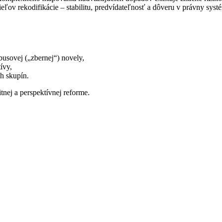
eľov rekodifikácie – stabilitu, predvídateľnosť a dôveru v právny syst
usovej („zbernej“) novely,
ívy,
h skupín.
tnej a perspektívnej reforme.