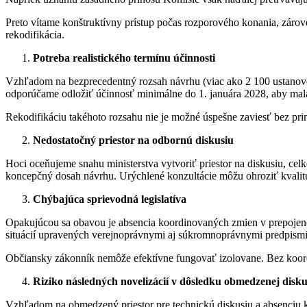
Preto vítame konštruktívny prístup počas rozporového konania, zárove
rekodifikácia.
Potreba realistického termínu účinnosti
Vzhľadom na bezprecedentný rozsah návrhu (viac ako 2 100 ustanoven
odporúčame odložiť účinnosť minimálne do 1. januára 2028, aby mala 
Rekodifikáciu takéhoto rozsahu nie je možné úspešne zaviesť bez pri
Nedostatočný priestor na odbornú diskusiu
Hoci oceňujeme snahu ministerstva vytvoriť priestor na diskusiu, ce
koncepčný dosah návrhu. Urýchlené konzultácie môžu ohroziť kvalitu r
Chýbajúca sprievodná legislatíva
Opakujúcou sa obavou je absencia koordinovaných zmien v prepojeno
situácií upravených verejnoprávnymi aj súkromnoprávnymi predpismi. 
Občiansky zákonník nemôže efektívne fungovať izolovane. Bez koord
Riziko následných novelizácií v dôsledku obmedzenej disku
Vzhľadom na obmedzený priestor pre technickú diskusiu a absenciu 