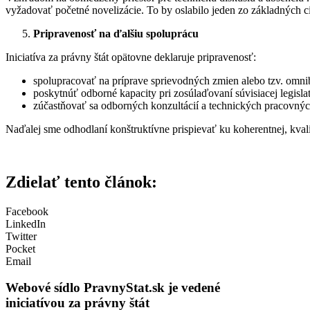
vyžadovať početné novelizácie. To by oslabilo jeden zo základných ci
Pripravenosť na ďalšiu spoluprácu
Iniciatíva za právny štát opätovne deklaruje pripravenosť:
spolupracovať na príprave sprievodných zmien alebo tzv. omnib
poskytnúť odborné kapacity pri zosúlaďovaní súvisiacej legislat
zúčastňovať sa odborných konzultácií a technických pracovnýc
Naďalej sme odhodlaní konštruktívne prispievať ku koherentnej, kvali
Zdielať tento článok:
Facebook
LinkedIn
Twitter
Pocket
Email
Webové sídlo PravnyStat.sk
je vedené
iniciatívou za právny štát