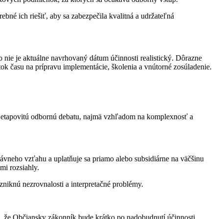
bné ich riešiť, aby sa zabezpečila kvalitná a udržateľná
nie je aktuálne navrhovaný dátum účinnosti realistický. Dôrazne
ok času na prípravu implementácie, školenia a vnútorné zosúladenie.
ú a etapovitú odbornú debatu, najmä vzhľadom na komplexnosť a
neho vzťahu a uplatňuje sa priamo alebo subsidiárne na väčšinu
mi rozsiahly.
iknú nezrovnalosti a interpretačné problémy.
, že Občiansky zákonník bude krátko po nadobudnutí účinnosti